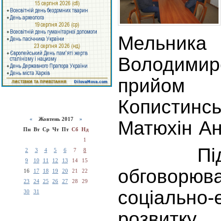
Мель
Володимир
прийом 
Копистинсь
«
Жовтень 2017
»
Матюхін Ан
Пн
Вт
Ср
Чт
Пт
Сб
Нд
1
Під ч
2
3
4
5
6
7
8
9
10
11
12
13
14
15
обговорюв
16
17
18
19
20
21
22
23
24
25
26
27
28
29
соціально-
30
31
розвит