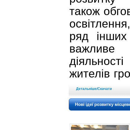
також обго
освітлення
ряд інших
важливе
діяльності
жителів гр
Детальніше/Скачати
Нові ідеї розвитку місце