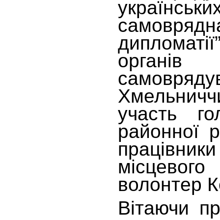
українс
самоврядна
дипломатії
органі
самовряду
Хмельничч
участь го
районної 
працівн
місцево
волонтер К
Вітаючи пр