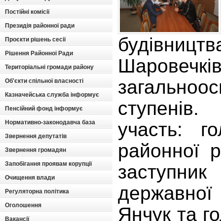
Постійні комісії
Президія районної ради
будівниц
Проєкти рішень сесії
Рішення Районної Ради
Шаровечків
Територіальні громади району
загальноос
Об'єкти спільної власності
Казначейська служба інформує
ступенів
Пенсійний фонд інформує
участь: г
Нормативно-законодавча база
Звернення депутатів
районної 
Звернення громадян
Запобігання проявам корупції
заступник
Очищення влади
державної 
Регуляторна політика
Оголошення
Янчук та г
Вакансії