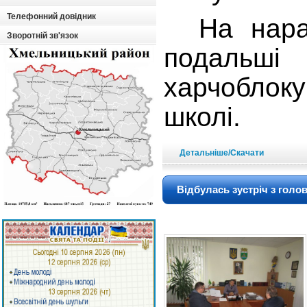
Телефонний довідник
На нараді
Зворотній зв'язок
подальші 
харчоблоку
школі.
Детальніше/Скачати
Відбулась зустріч з голо