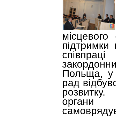
місцевого
підтримки
співпрац
закордонни
Польща, у 
рад відбувс
розвитку. 
орган
самовр