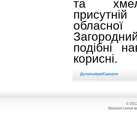
та хмел
присутній 
обласно
Загородн
подібні на
корисні.
Детальніше/Скачати
© 201
Використання ма