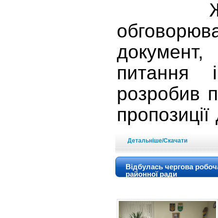
Жите
обговор
докумен
питання і
розробив 
пропозиції
Детальніше/Скачати
Відбулась чергова робоч
районної ради