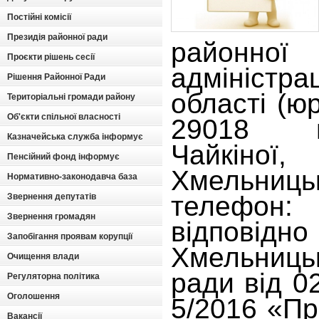
Постійні комісії
Президія районної ради
районно
Проєкти рішень сесії
адміністра
Рішення Районної Ради
області (ю
Територіальні громади району
Об'єкти спільної власності
29018 в
Казначейська служба інформує
Чайкін
Пенсійний фонд інформує
Хмельниць
Нормативно-законодавча база
телефон
Звернення депутатів
Звернення громадян
відповід
Запобігання проявам корупції
Хмельниц
Очищення влади
ради від 0
Регуляторна політика
Оголошення
5/2016 «П
Вакансії