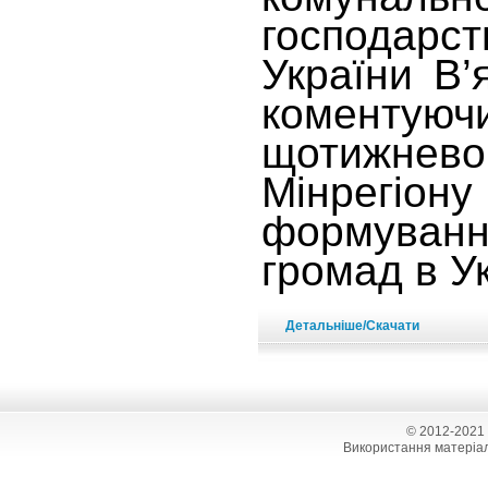
господарст
України В’
комент
щотижнево
Мінрегіо
формуван
громад в Ук
Детальніше/Скачати
© 2012-2021
Використання матеріал