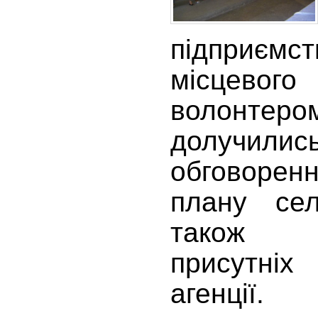
підприєм
місцевог
волонтеро
долуч
обговорен
плану сел
також 
присутніх
агенції.