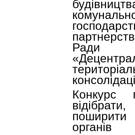
будівницт
комунальн
господарс
партнерст
Ради
«Децент
територіал
консолідаці
Конкурс
відібрати
поширити 
органів