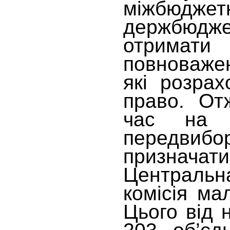
міжбюджет
держбюдже
отрим
повноважен
які розра
право. От
час на у
передвибо
признач
Централ
комісія ма
Цього від 