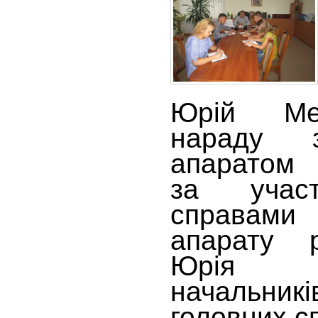
Юрій Ме
нараду 
апаратом 
за учас
справами
апарату 
Юрія 
начальник
головних сп