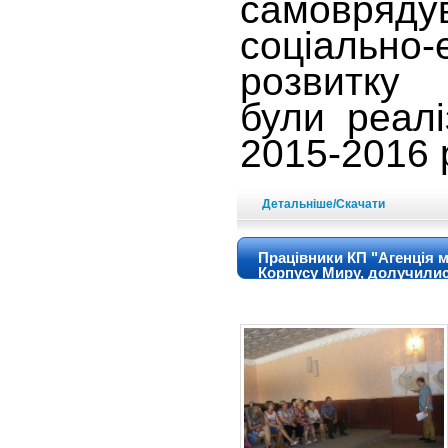
самовр
соціально-
розвитку 
були реалі
2015-2016 
Детальніше/Скачати
Працівники КП "Агенція м
Корпусу Миру, долучилис
с.Іванківці