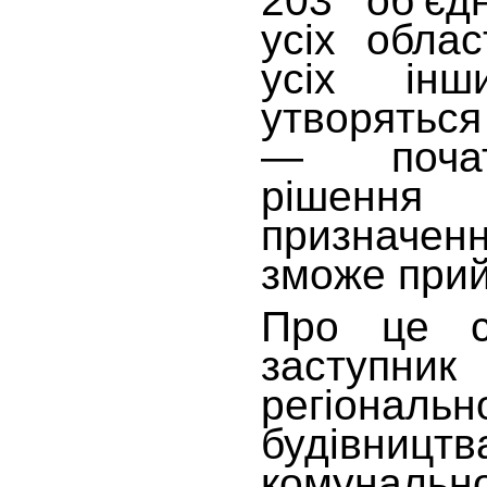
203 об’єд
усіх обла
усіх ін
утворяться
— почат
рішенн
признач
зможе прий
Про це с
заступн
регіональ
будівницт
комунальн