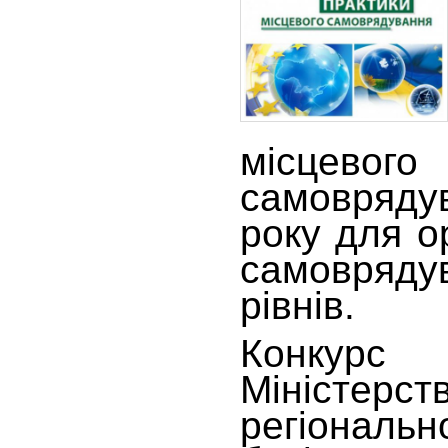
місцевого
самовряд
року для о
самовря
рівнів.
Конкурс о
Міністерст
регіональ