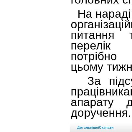
На нараді 
організац
питання 
перелік 
потрібно
цьому тижн
За підсу
працівник
апарату д
доручення
Детальніше/Скачати