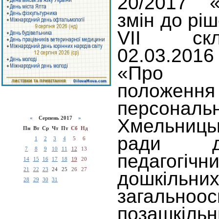
20/2017 
змін до ріш
VII скл
02.03.201
«Про за
полож
персона
«
Серпень 2017
»
Хмельниц
Пн
Вт
Ср
Чт
Пт
Сб
Нд
ради д
1
2
3
4
5
6
7
8
9
10
11
12
13
педагогіч
14
15
16
17
18
19
20
21
22
23
24
25
26
27
дошкільних
28
29
30
31
загальн
позашкіль