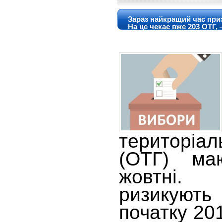
Зараз найкращий час при
На це чекає вже 203 ОТГ,
територіа
(ОТГ) ма
жовтні.
ризикують
початку 20