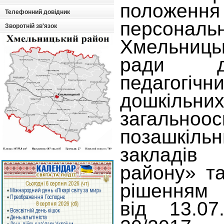
полож
Телефонний довідник
персона
Зворотній зв'язок
Хмельниц
ради д
педагогіч
дошкільних
загальн
позашкіль
закладів 
району» т
рішенням 
від 13.