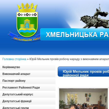
Головна сторінка
» Юрій Мельник провів робочу нараду з виконавчим апара
Керівництво
Юрій Мельник провів роб
Виконавчий апарат
районної ради
Паспорт району
Регламент Районної Ради
Депутатський корпус
Депутатські фракції
Депутатські групи