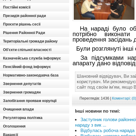
Постійні комісії
Президія районної ради
Проєкти рішень сесії
На нараді було обго
Рішення Районної Ради
потрібно виконати
проведення засідань д
Територіальні громади району
Були розглянуті інші о
Об'єкти спільної власності
За підсумками нара
Казначейська служба інформує
апарату дано відповід
Пенсійний фонд інформує
Нормативно-законодавча база
Шановний відвідувач, Ви за
користувач. Ми рекомендує
Звернення депутатів
сайт под своїм ім'ям, якщо 
Звернення громадян
Переглядів: 1436 |
Коментарі: (0
Запобігання проявам корупції
Очищення влади
Інші новини по темі:
Регуляторна політика
Заступник голови районно
нараду з вик ...
Оголошення
Відбулась робоча нарада 
Вакансії
Відбулась чергова робоча