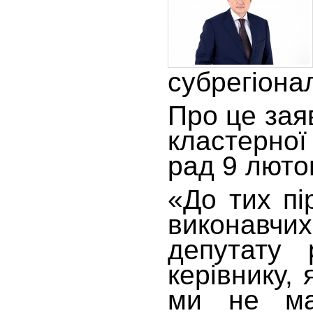
субрегіона
Про це зая
кластерно
рад 9 люто
«До тих пі
виконавчи
депутату 
керівнику,
ми не ма