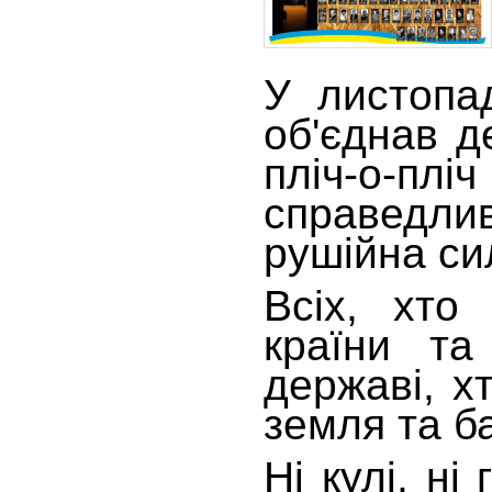
У листопа
об'єднав де
пліч-о-пл
справедли
рушійна сил
Всіх, хто
країни та
державі, х
земля та ба
Ні кулі, ні