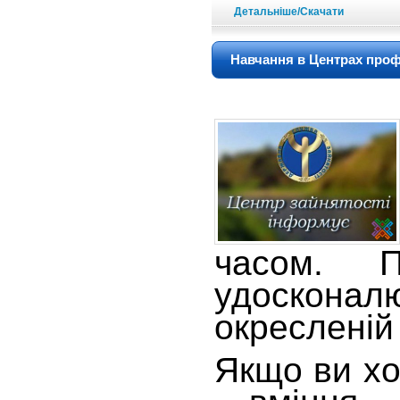
Детальніше/Скачати
Навчання в Центрах профе
часом. 
удоскона
окресленій 
Якщо ви хо