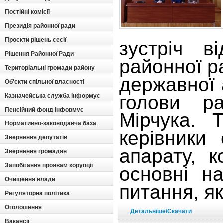
Постійні комісії
Президія районної ради
Проєкти рішень сесії
зустріч в
Рішення Районної Ради
районної р
Територіальні громади району
державної 
Об'єкти спільної власності
голови ра
Казначейська служба інформує
Пенсійний фонд інформує
Мірчука. 
Нормативно-законодавча база
керівники 
Звернення депутатів
апарату, 
Звернення громадян
Запобігання проявам корупції
основні н
Очищення влади
питання, як
Регуляторна політика
Оголошення
Детальніше/Скачати
Вакансії