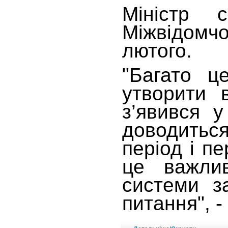
Міністр с
Міжвідомч
лютого.
"Багато ц
утворити 
з’явився у
доводитьс
період і п
це важлив
системи з
питання", 