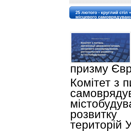
25 лютого - круглий стіл
місцевого самоврядуван
призму Євр
Комітет з п
самовряд
містобу
роз
територій 