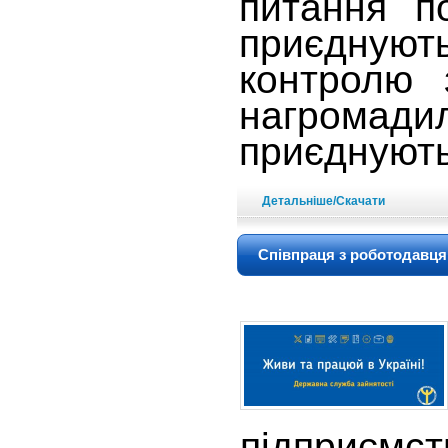
питання по
приєднуют
контролю 
нагромад
приєднують
Детальніше/Скачати
Співпраця з роботодавцям
підприємс