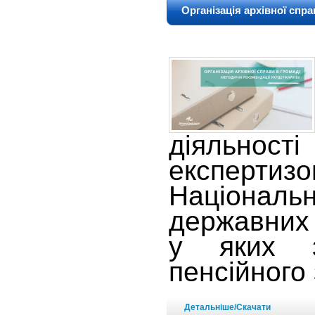
Організація архівної спр
діяльності
експерт
Націонал
державних 
у яких з
пенсійного
Детальніше/Скачати