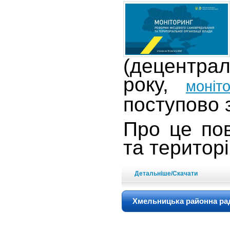
(децентрал
року,
моніт
поступово 
Про це пов
та територ
Детальніше/Скачати
Хмельницька районна рад