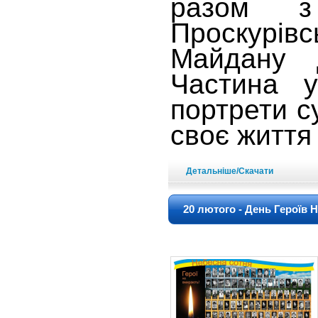
разом з
Проскурів
Майдану 
Частина у
портрети су
своє життя 
Детальніше/Скачати
20 лютого - День Героїв 