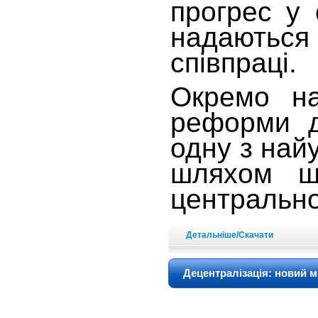
прогрес у 
надаються
співпраці.
Окремо на
реформи д
одну з найу
шляхом ши
центрально
Детальніше/Скачати
Децентралізація: новий м