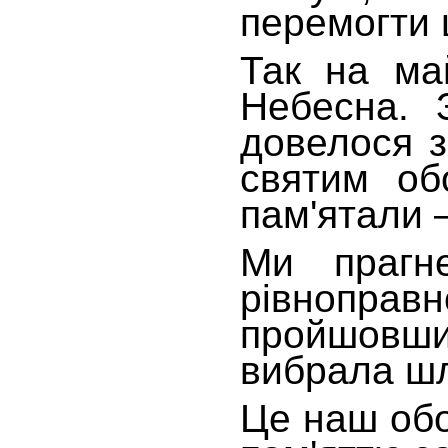
перемогти 
Так на ма
Небесна. 
довелося з
святим об
пам'ятали –
Ми прагн
рівноправн
пройшовши
вибрала шл
Це наш обо