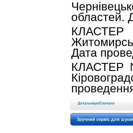
Чернівецьк
областей. 
КЛАСТЕР №
Житомирськ
Дата прове
КЛАСТЕР № 
Кіровогр
проведення
Детальніше/Скачати
Зручний сервіс для шука