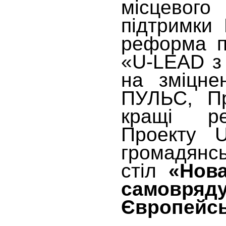
місцевог
підтримки
реформа пу
«U-LEAD з
на зміцне
ПУЛЬС, Пр
кращі ре
Проекту U
громадянсь
стіл
«Нова
самовря
Європейсь