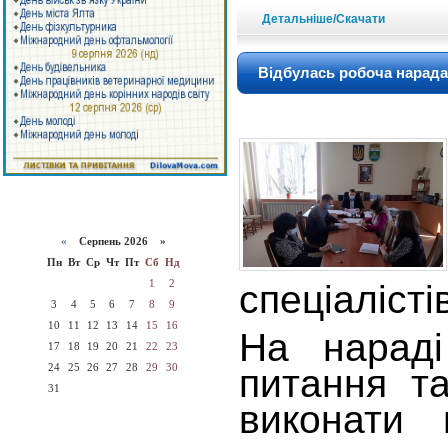
Детальніше/Скачати
Відбулась робоча нарада
«
Серпень 2026 »
Пн
Вт
Ср
Чт
Пт
Сб
Нд
1
2
спеціалісті
3
4
5
6
7
8
9
10
11
12
13
14
15
16
На нараді
17
18
19
20
21
22
23
24
25
26
27
28
29
30
питання та
31
виконати 