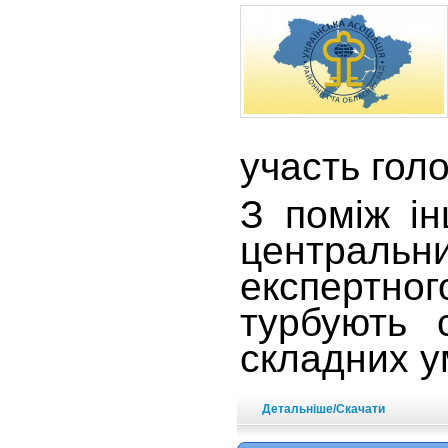
участь гол
З поміж ін
центральни
експертног
турбують 
складних у
Детальніше/Скачати