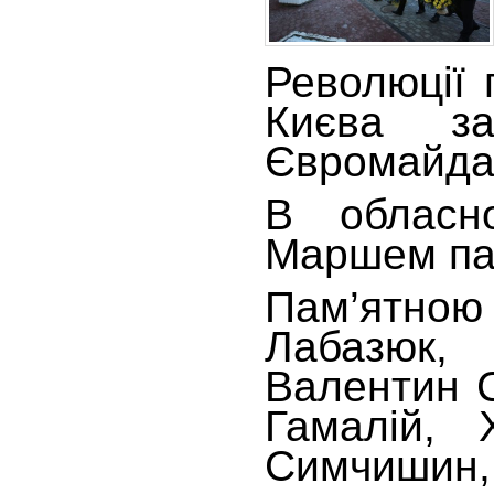
Революції 
Києва заг
Євромайда
В обласн
Маршем пам
Пам’ятно
Лабазюк,
Валентин С
Гамалій, 
Симчишин, 