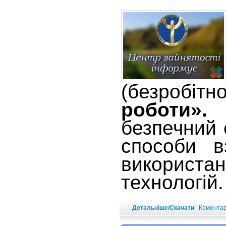
(безробітно
роботи»
безпечний 
способи в
використан
технологій.
Детальніше/Скачати
Коментарі