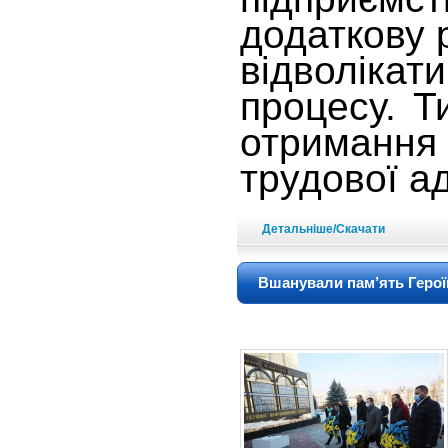
додаткову 
відволіка
процесу. Т
отримання
трудової а
Детальніше/Скачати
Вшанували пам’ять Героїв