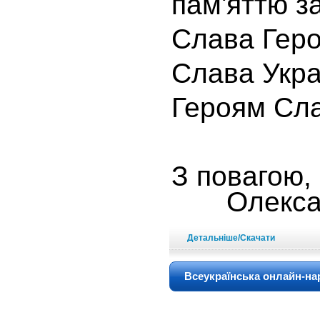
пам'яттю з
Слава Геро
Слава Украї
Героям Сла
З повагою,
Олекс
Детальніше/Скачати
Всеукраїнська онлайн-нар