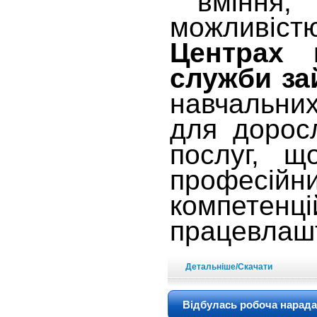
вміння, о
можливіст
Центрах п
служби за
навчальни
для доросл
послуг, 
професійн
компете
працевлаш
Детальніше/Скачати
Відбулась робоча нарада