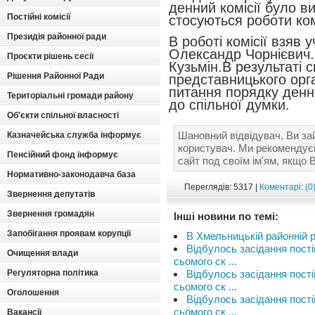
денний комісії було ви
Постійні комісії
стосуються роботи ко
Президія районної ради
В роботі комісії взяв 
Олександр Чорнієвич.
Проєкти рішень сесії
Кузьмін.В результаті 
Рішення Районної Ради
представницького орг
питання порядку денн
Територіальні громади району
до спільної думки.
Об'єкти спільної власності
Шановний відвідувач, Ви за
Казначейська служба інформує
користувач. Ми рекомендує
Пенсійний фонд інформує
сайт под своїм ім'ям, якщо 
Нормативно-законодавча база
Переглядів: 5317 |
Коментарі: (0
Звернення депутатів
Звернення громадян
Інші новини по темі:
Запобігання проявам корупції
В Хмельницькій районній р
Відбулось засідання пості
Очищення влади
сьомого ск ...
Регуляторна політика
Відбулось засідання пості
сьомого ск ...
Оголошення
Відбулось засідання пості
сьомого ск ...
Вакансії