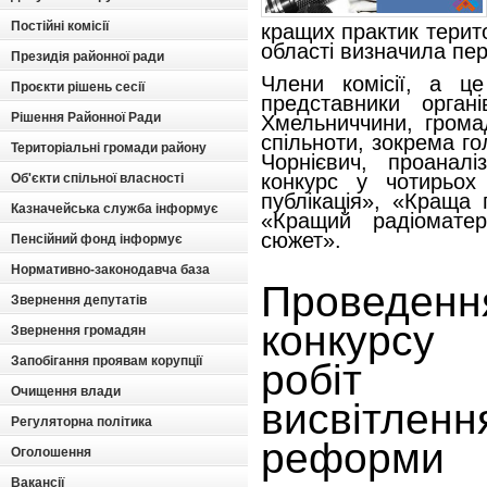
Постійні комісії
кращих практик терит
області визначила пер
Президія районної ради
Члени комісії, а ц
Проєкти рішень сесії
представники орган
Рішення Районної Ради
Хмельниччини, громад
спільноти, зокрема г
Територіальні громади району
Чорнієвич, проаналі
конкурс у чотирьох
Об'єкти спільної власності
публікація», «Краща 
Казначейська служба інформує
«Кращий радіоматер
сюжет».
Пенсійний фонд інформує
Нормативно-законодавча база
Проведен
Звернення депутатів
конкурсу 
Звернення громадян
Запобігання проявам корупції
робіт
Очищення влади
висвітле
Регуляторна політика
реформи
Оголошення
Вакансії