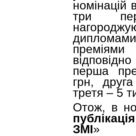
номінацій 
три пер
нагороджу
дипломами
преміям
відповідн
перша пре
грн, друг
третя – 5 т
Отож, в но
публікаці
ЗМІ
» пе