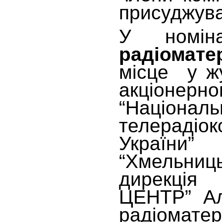
присуджува
У номі
радіомате
місце у жу
акціонерн
“Націонал
телерадіок
України”
“Хмельниц
дирекці
ЦЕНТР” Ал
радіоматер