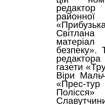
редактор
районн
«Прибу
Світлан
матеріал 
безпеку». 
редактора
газети «Тр
Віри Маль
«Прес-ту
Полісся
Славутчин