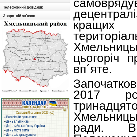
самовряду
Телефонний довідник
децентрал
Зворотній зв'язок
кращи
територі
Хмельниц
цьогоріч 
вп´яте.
Започатко
2017 ро
тринадц
Хмельниц
ради. В