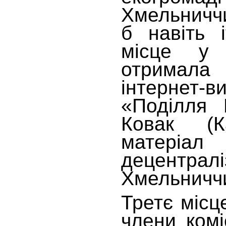
Хмельничч
б навіть і
місце у 
отримала
інтернет-в
«Поділля
Ковак (К
матеріа
децентр
Хмельниччи
Третє місце
члени комі