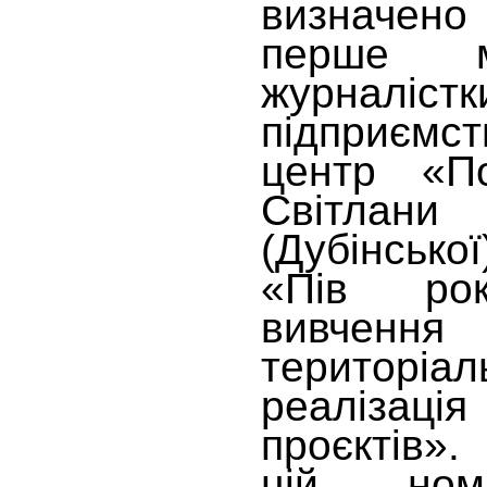
визначено 
перше 
журналіст
підприєм
центр «По
Світлан
(Дубінсько
«Пів рок
вивчен
територіа
реаліза
проєктів»
цій номі