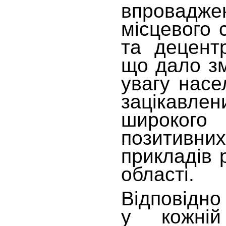
впровадж
місцевого
та децентр
що дало з
увагу насе
зацікавле
широко
позитивни
прикладів 
області.
Відповідн
у кожні