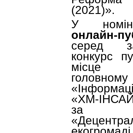
(2021)».
У номі
онлайн-пу
серед з
конкурс п
місце 
головному
«Інформац
«ХМ-ІНСАЙ
за пу
«Децентра
екогр