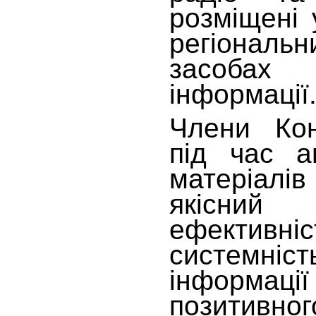
розміщені 
регіональ
засоба
інформації
Члени Кон
під час а
матеріалі
якісни
ефективн
системн
інформ
позитив