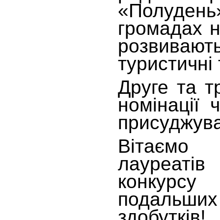
«Полуд
громадах 
розвива
туристичні
Друге та т
номінації 
присуджув
Вітаємо
лауреат
конкурс
подальш
здобутків!