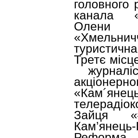
головного 
канала 
Олени
«Хмельнич
туристичн
Третє місц
журналіс
акціонерн
«Кам´янець
телерадіок
Зайця «#
Кам’янець
Реформа Д