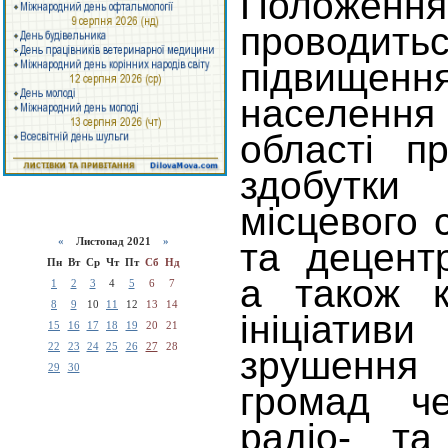
Положен
проводи
підвищенн
населення
області п
здобут
місцевого
«
Листопад 2021
»
та децентр
Пн
Вт
Ср
Чт
Пт
Сб
Нд
а також к
1
2
3
4
5
6
7
8
9
10
11
12
13
14
ініціатив
15
16
17
18
19
20
21
22
23
24
25
26
27
28
зрушенн
29
30
громад че
радіо- та