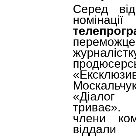
Серед від
номін
телепрог
перемож
журналістк
продюсер
«Ексклю
Москальчу
«Діалог
триває».
члени ком
віддали 