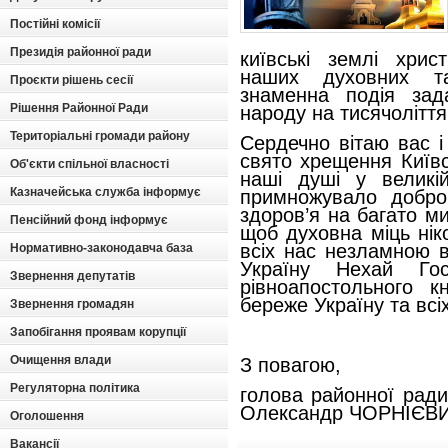
Постійні комісії
Президія районної ради
київські землі хри
наших духовних та
Проєкти рішень сесії
знаменна подія зад
Рішення Районної Ради
народу на тисячоліття
Територіальні громади району
Сердечно вітаю вас 
свято хрещення Київс
Об'єкти спільної власності
наші душі у великі
Казначейська служба інформує
примножувало добро
здоров’я на багато м
Пенсійний фонд інформує
щоб духовна міць ні
всіх нас незламною 
Нормативно-законодавча база
Україну Нехай Го
Звернення депутатів
рівноапостольного 
береже Україну та всіх
Звернення громадян
Запобігання проявам корупції
Очищення влади
З повагою,
Регуляторна політика
голова р
Олександр ЧОРНІЄВ
Оголошення
Вакансії