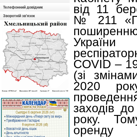
від 11 бе
Телефонний довідник
№ 211 «Пр
Зворотній зв'язок
поширенню
Україн
респірат
COVID – 1
(зі змінам
2020 рок
проведенн
заходів до
року. Том
оренд