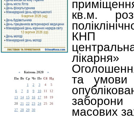
приміщен
кв.м. ро
поліклініч
КНП «Х
централ
лікарня
Оголошенн
«
Квітень 2020
»
та умови 
Пн
Вт
Ср
Чт
Пт
Сб
Нд
1
2
3
4
5
опублікова
6
7
8
9
10
11
12
заборон
13
14
15
16
17
18
19
20
21
22
23
24
25
26
масових за
27
28
29
30