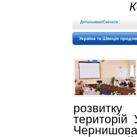
К
Детальніше/Скачати
Україна та Швеція продо
розвитк
територій 
Черн