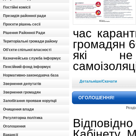
Постійні комісії
Президія районної ради
Проєкти рішень сесії
час карант
Рішення Районної Ради
громадян 60
Територіальні громади району
Об'єкти спільної власності
які не 
Казначейська служба інформує
самоізоляці
Пенсійний фонд інформує
Нормативно-законодавча база
Детальніше/Скачати
Звернення депутатів
Звернення громадян
ОГОЛОШЕННЯ!
Запобігання проявам корупції
Розді
Очищення влади
Регуляторна політика
Відповідн
Оголошення
Кабінету М
Вакансії