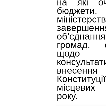
на які оч
бюджет
міністе
заверше
об’єднання
громад, 
щодо п
консульта
внесен
Конституц
місцевих
року.