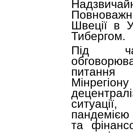
Надзви
Повнова
Швеції в У
Тибергом.
Під ча
обговорюв
питання
Мінрегі
децентралі
ситуації
пандемією
та фінанс