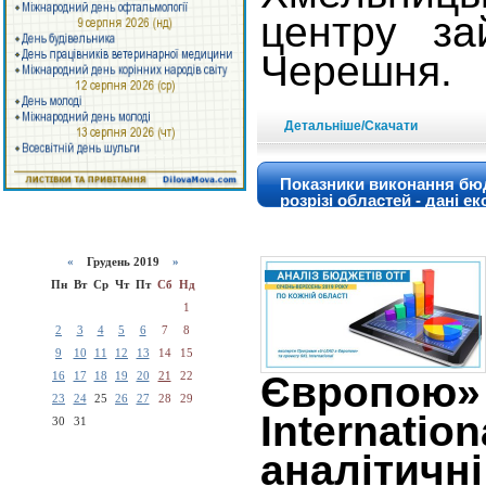
центру за
Черешня.
Детальніше/Скачати
Показники виконання бюдж
розрізі областей - дані ек
«
Грудень 2019
»
Пн
Вт
Ср
Чт
Пт
Сб
Нд
1
2
3
4
5
6
7
8
9
10
11
12
13
14
15
16
17
18
19
20
21
22
Європо
23
24
25
26
27
28
29
Internatio
30
31
аналітичні