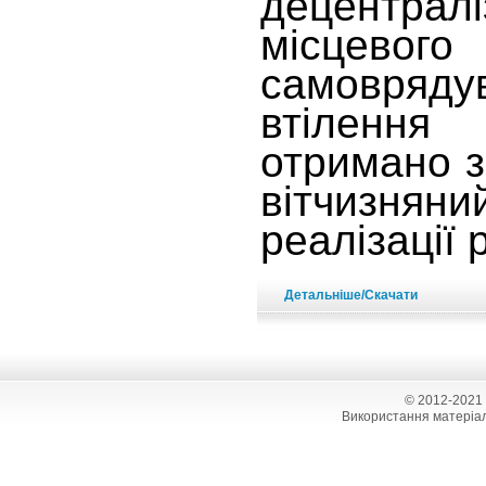
децентрал
місцевого
самовря
втіленн
отримано 
вітчизн
реалізації
Детальніше/Скачати
© 2012-2021
Використання матеріал