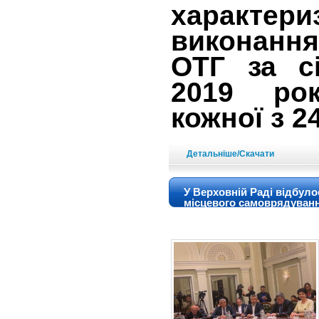
характери
виконання
ОТГ за сі
2019 ро
кожної з 2
Детальніше/Скачати
У Верховній Раді відбуло
місцевого самоврядуван