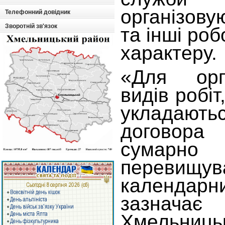
організов
Телефонний довідник
Зворотній зв'язок
та інші ро
характеру.
«Для орга
видів робіт
укладаю
договора
сумарн
переви
календар
зазнача
Хмельниць