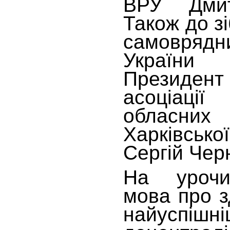
ВРУ Дмит
Також до зі
самовря
України
Президен
асоціаці
обласних
Харківсько
Сергій Чер
На урочи
мова про з
найуспішн