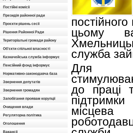
Постійні комісії
Президія районної ради
постійного
Проєкти рішень сесії
цьому в
Рішення Районної Ради
Хмельни
Територіальні громади району
Об'єкти спільної власності
служба зай
Казначейська служба інформує
Для до
Пенсійний фонд інформує
Нормативно-законодавча база
стимулюва
Звернення депутатів
до праці 
Звернення громадян
підтримки
Запобігання проявам корупції
місцев
Очищення влади
Регуляторна політика
роботодав
Оголошення
служби 
Вакансії