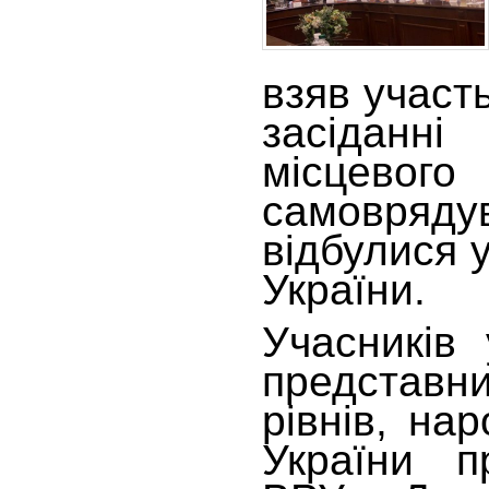
взяв участ
засіданні
місцевого
самовря
відбулися 
України.
Учасників
представн
рівнів, на
України п