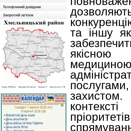
повнова
Телефонний довідник
дозволя
Зворотній зв'язок
конкуренці
та іншу як
забезпеч
якісно
медициною
адміністра
послугам
захисто
контекст
пріорите
спрямува