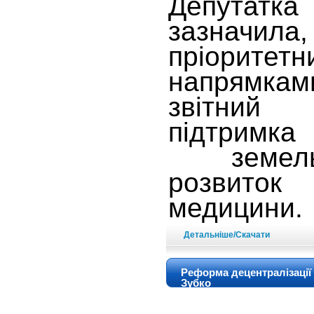
Депутатк
зазна
пріоритетн
напрямкам
звітний 
підтримка
земельн
розвито
медицини.
Детальніше/Скачати
Реформа децентралізації 
Зубко