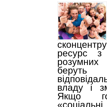
сконцентр
ресурс з
розумних 
берут
відповідал
владу і з
Якщо го
«соціальні