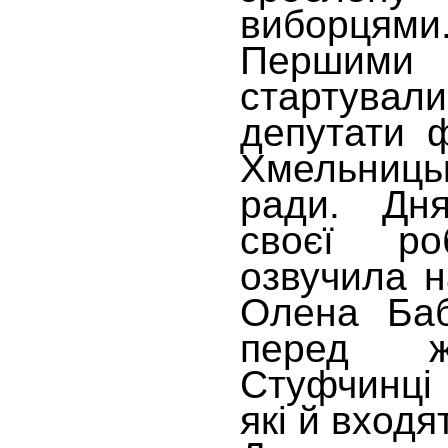
виборцями
Першими
стартува
депутати 
Хмельниц
ради. Дня
своєї р
озвучила н
Олена Баб
перед ж
Стуфчинці
які й входят