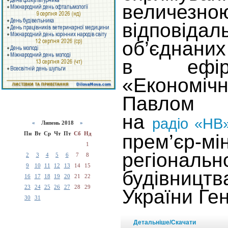
величезно
відповід
об’єднаних
в ефір
«Економіч
Павлом
на
радіо «НВ
«
Липень 2018
»
Пн
Вт
Ср
Чт
Пт
Сб
Нд
прем’єр-мі
1
регіональ
2
3
4
5
6
7
8
9
10
11
12
13
14
15
будівни
16
17
18
19
20
21
22
23
24
25
26
27
28
29
України Ге
30
31
Детальніше/Скачати