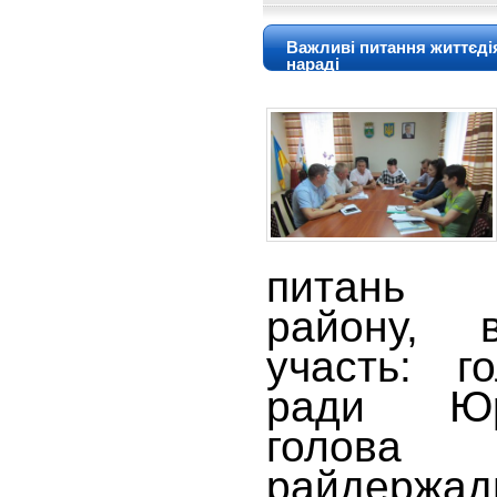
Важливі питання життєді
нараді
питань жи
району, 
участь: г
ради Юр
голова
райдержадм