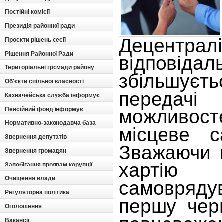
Постійні комісії
Президія районної ради
Децентралі
Проєкти рішень сесії
Рішення Районної Ради
відповідал
Територіальні громади району
збільшуєт
Об'єкти спільної власності
передачі
Казначейська служба інформує
Пенсійний фонд інформує
можливосте
Нормативно-законодавча база
місцеве с
Звернення депутатів
Зважаючи 
Звернення громадян
хартію
Запобігання проявам корупції
Очищення влади
самовряд
Регуляторна політика
першу чер
Оголошення
Вакансії