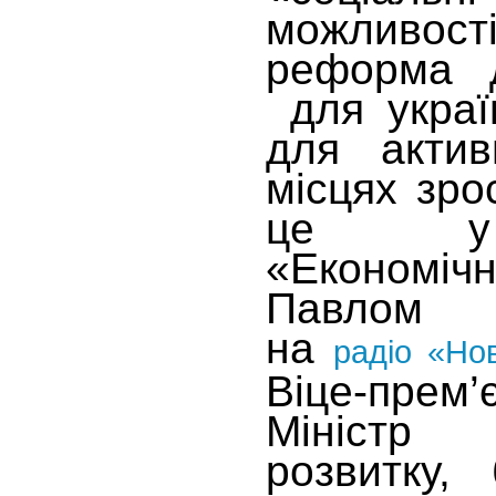
можливос
реформа д
для украї
для актив
місцях зро
це у 
«Економіч
Павлом
на
радіо «Но
Віце-прем
Міністр 
розвитку,