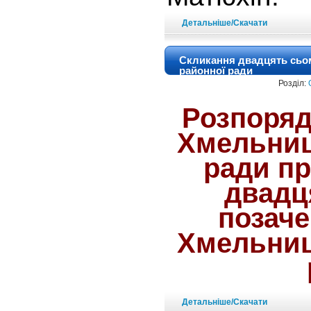
Детальніше/Скачати
Скликання двадцять сьом
районної ради
Розділ:
Розпоряд
Хмельниц
ради пр
двадц
позаче
Хмельниц
Детальніше/Скачати