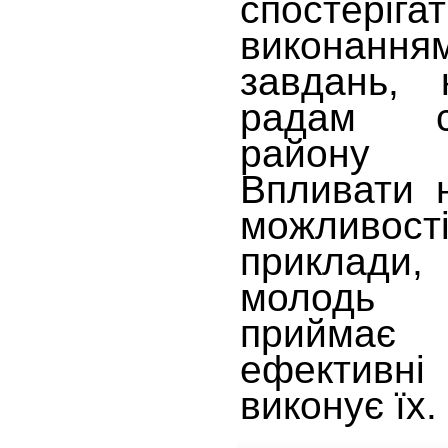
спосте
виконанн
завдань, 
радам с
району 
Впливати 
можливост
приклади,
молодь 
приймає 
ефектив
виконує їх.