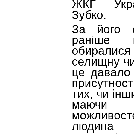
ЖКГ Укра
Зубко.
За його 
раніше 
обиралис
селищну чи
це давало
присутност
тих, чи інш
маючи п
можливос
людина 