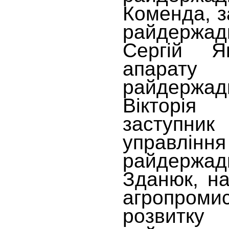
Коменда, з
райдержадм
Сергій Ян
апарату
райдержадм
Вікторі
заступни
управлі
райдержадм
Зданюк, на
агропроми
розвитку