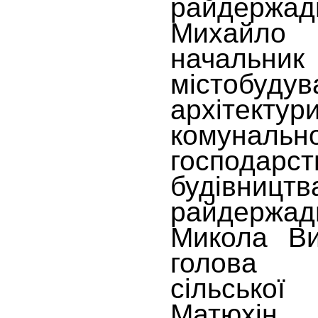
райдержадм
Михайло
начальн
містобудув
архітект
комунальн
господ
будівництв
райдержадм
Микола Ви
голова К
сільської
Матюхін.