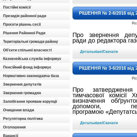
Постійні комісії
РІШЕННЯ № 2-6/2016 від 2
Президія районної ради
Ро
Проєкти рішень сесії
Рішення Районної Ради
Про звернення деп
ради до редактора га
Територіальні громади району
Об'єкти спільної власності
Детальніше/Скачати
Казначейська служба інформує
Пенсійний фонд інформує
РІШЕННЯ № 3-6/2016 від 2
Нормативно-законодавча база
Ро
Звернення депутатів
Про затвердження
Звернення громадян
тимчасової
комісії 
визначення
обґрунт
Запобігання проявам корупції
допомоги,
п
Очищення влади
програмою
«Депутатсь
Регуляторна політика
Детальніше/Скачати
Оголошення
Вакансії