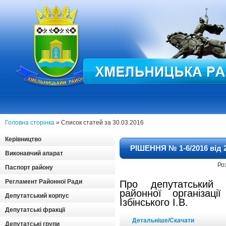
Головна сторінка
» Список статей за 30.03.2016
Керівництво
РІШЕННЯ № 1-6/2016 від 2
Виконавчий апарат
Ро
Паспорт району
Регламент Районної Ради
Про депутатський
районної організац
Депутатський корпус
Ізбінського І.В.
Депутатські фракції
Детальніше/Скачати
Депутатські групи