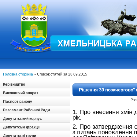
Головна сторінка
» Список статей за 28.09.2015
Керівництво
Рішення 30 позачергової 
Виконавчий апарат
Роз
Паспорт району
Регламент Районної Ради
1.
Про внесення змін 
рік.
Депутатський корпус
2.
Про затвердження о
Депутатські фракції
з
питань поновлення 
Депутатські групи