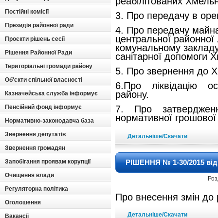
реабілітованих
Хмельн
Постійні комісії
3.
Про передачу в ор
Президія районної ради
4.
Про передачу майн
центральної
районної 
Проєкти рішень сесії
комунальному заклад
Рішення Районної Ради
санітарної допомоги
Х
Територіальні громади району
5.
Про звернення до 
Об'єкти спільної власності
6.
Про ліквідацію ос
району.
Казначейська служба інформує
Пенсійний фонд інформує
7.
Про затвердженн
нормативної грошової 
Нормативно-законодавча база
Звернення депутатів
Детальніше/Скачати
Звернення громадян
Запобігання проявам корупції
РІШЕННЯ № 1-30/2015 від 
Очищення влади
Роз
Регуляторна політика
Про внесення змін до
Оголошення
Детальніше/Скачати
Вакансії