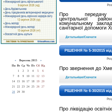
Роз
Про передачу
центральної
райо
комунальному закл
санітарної допомоги
Х
Детальніше/Скачати
РІШЕННЯ № 5-30/2015 від 
Роз
«
Вересень 2015
»
Пн
Вт
Ср
Чт
Пт
Сб
Нд
Про звернення до Хм
1
2
3
4
5
6
7
8
9
10
11
12
13
Детальніше/Скачати
14
15
16
17
18
19
20
21
22
23
24
25
26
27
РІШЕННЯ № 6-30/2015 від 
28
29
30
Роз
Про ліквідацію освітні