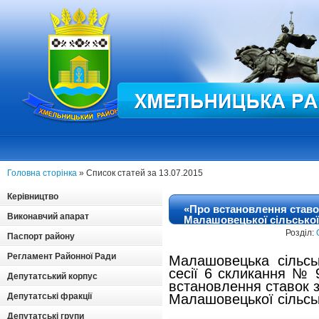
Головна сторінка
» Список статей за 13.07.2015
Керівництво
«Про встановлення ставок
Виконавчий апарат
Малашовецької сільської
Розділ:
Паспорт району
Регламент Районної Ради
Малашовецька сільсь
сесії 6 скликання № 
Депутатський корпус
встановлення ставок з
Депутатські фракції
Малашовецької сільсь
Депутатські групи