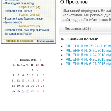
О.Прокопов
Шановний відвідувач, Ви за
користувач. Ми рекомендує
сайт под своїм ім'ям, якщо 
Переглядів: 1695 |
Інші новини по темі:
РІШЕННЯ № 35-27/2015 від
РІШЕННЯ № 2-26/2015 від 
РІШЕННЯ № 1-24/2018 від 
РІШЕННЯ № 4-26/2015 від 
«
Травень 2015
»
РІШЕННЯ № 6-27/2015 від 
Пн
Вт
Ср
Чт
Пт
Сб
Нд
1
2
3
4
5
6
7
8
9
10
11
12
13
14
15
16
17
18
19
20
21
22
23
24
25
26
27
28
29
30
31