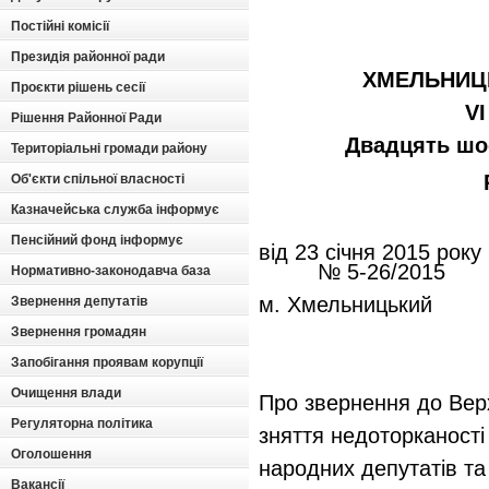
Постійні комісії
Президія районної ради
ХМЕЛЬНИЦ
Проєкти рішень сесії
VІ
Рішення Районної Ради
Двадцять шос
Територіальні громади району
Об'єкти спільної власності
Казначейська служба інформує
Пенсійний фонд інформує
від 23 сі
№ 5-26/2015
Нормативно-законодавча база
м. Хмельницький
Звернення депутатів
Звернення громадян
Запобігання проявам корупції
Очищення влади
Про звернення до Вер
Регуляторна політика
зняття недоторканості
Оголошення
народних депутатів та
Вакансії