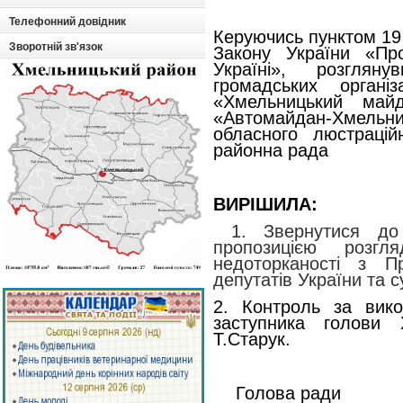
Телефонний довідник
Керуючись пунктом 19 
Зворотній зв'язок
Закону України «Пр
Україні», розглян
громадських організа
«Хмельницький майда
«Автомайдан-Хмел
обласного люстрацій
районна рада
ВИРІШИЛА:
1. Звернутися до
пропозицією розг
недоторканості з П
депутатів України та с
2. Контроль за вик
заступника голови 
Т.Старук.
Голо