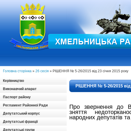
Головна сторінка
»
26 сесія
» РІШЕННЯ № 5-26/2015 від 23 січня 2015 року
Керівництво
РІШЕННЯ № 5-26/2015 від 
Виконавчий апарат
Паспорт району
Регламент Районної Ради
Про звернення до В
з
няття недоторкано
Депутатський корпус
н
ародних депутатів та
Депутатські фракції
Депутатські групи