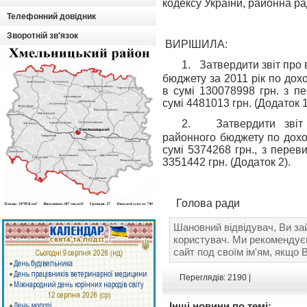
кодексу України, районна р
Телефонний довідник
Зворотній зв'язок
ВИРІШИЛА:
1.
Затвердити звіт про
бюджету за 2011 рік по дохо
в сумі 130078998 грн. з п
сумі 4481013 грн. (Додаток 1
2.
Затвердити зві
районного бюджету по доход
сумі 5374268 грн., з пере
3351442 грн. (Додаток 2).
Голова ради
Шановний відвідувач, Ви за
користувач. Ми рекомендує
сайт под своїм ім'ям, якщо 
Переглядів: 2190 |
Інші новини по темі: