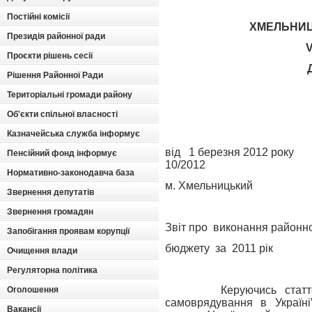
Постійні комісії
ХМЕЛЬНИЦ
Президія районної ради
Проєкти рішень сесії
Рішення Районної Ради
Територіальні громади району
Об'єкти спільної власності
Казначейська служба інформує
від
1 березня 2012 року
Пенсійний фонд інформує
10/2012
Нормативно-законодавча база
м. Хмельницький
Звернення депутатів
Звернення громадян
Звіт про
виконання районн
Запобігання проявам корупції
бюджету
за
2011 рік
Очищення влади
Регуляторна політика
Керуючись стат
Оголошення
самоврядування в Україні
Вакансії