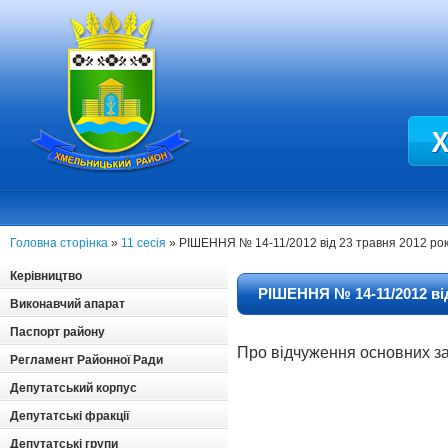
Головна сторінка
»
11 сесія
» РІШЕННЯ № 14-11/2012 від 23 травня 2012 ро
Керівництво
РІШЕННЯ № 14-11/2012 від
Виконавчий апарат
Паспорт району
Про
відчуження основних з
Регламент Районної Ради
Депутатський корпус
Депутатські фракції
Депутатські групи