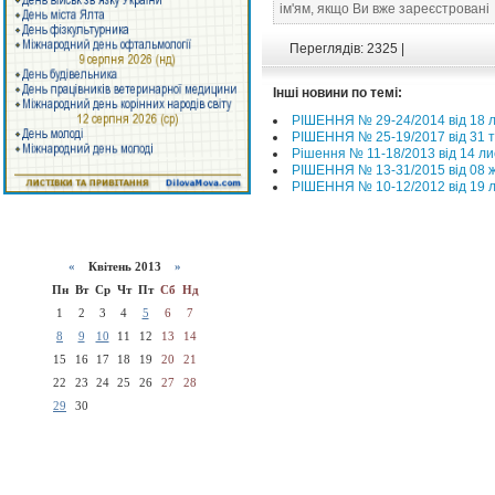
ім'ям, якщо Ви вже зареєстровані
Переглядів: 2325 |
Інші новини по темі:
РІШЕННЯ № 29-24/2014 від 18 л
РІШЕННЯ № 25-19/2017 від 31 т
Рішення № 11-18/2013 від 14 л
РІШЕННЯ № 13-31/2015 від 08 ж
РІШЕННЯ № 10-12/2012 від 19 л
«
Квітень 2013
»
Пн
Вт
Ср
Чт
Пт
Сб
Нд
1
2
3
4
5
6
7
8
9
10
11
12
13
14
15
16
17
18
19
20
21
22
23
24
25
26
27
28
29
30