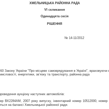
ХМЕЛЬНИЦЬКА РАЙОННА РАДА
V
І скликання
Одинадцята сесія
РІШЕННЯ
№
14
-11/2012
60 Закону України "Про місцеве самоврядування в Україні", враховуючи в
омисловості, енергетики, зв’язку та транспорту, районна рада
проведення
аукціон
у наступних
автомобіл
ів
:
мер ВХ2284АМ, 2007 року випуску, інвентарний номер 10512000, номер 
ться на балансі Хмельницької районної ради.