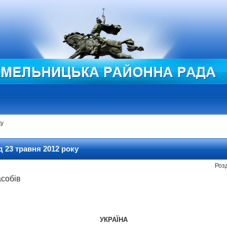
ку
 23 травня 2012 року
Розд
асобів
УКРАЇНА