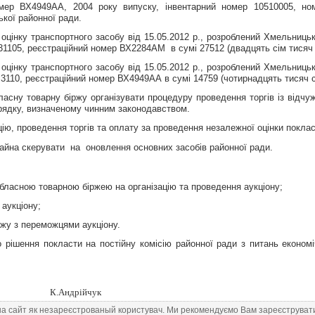
мер ВХ4949АА, 2004 року випуску, інвентарний номер 10510005, но
кої районної ради.
 оцінку транспортного засобу
від 15.05.2012 р., розроблений Хмельниц
31105, реєстраційний номер ВХ2284АМ
в сумі 27512 (двадцять сім тисяч
 оцінку транспортного засобу від 15.05.2012 р., розроблений Хмельниц
3110, реєстраційний номер ВХ4949АА в сумі 14759 (чотирнадцять тисяч сі
бласну
товарну біржу організувати процедуру проведення торгів із відч
рядку, визначеному чинним законодавством.
ацію, проведення торгів та оплату за проведення незалежної оцінки покл
майна скерувати
на
оновлення основних засобів районної ради.
бласною
товарною біржею на організацію та проведення аукціону;
 аукціону;
дажу з переможц
ями
аукціону.
 рішення покласти на постійну комісію
районно
ї ради з питань
економі
К.Андрійчук
на сайт як незареєстрованый користувач. Ми рекомендуємо Вам зареєструвати