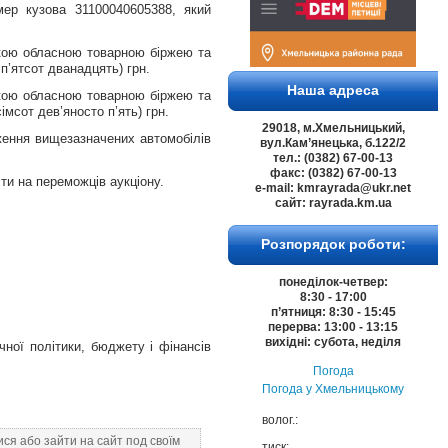
мер кузова 31100040605388,
який
ькою обласною товарною біржею та
 п’ятсот дванадцять) грн.
Наша адреса
ькою обласною товарною біржею та
мсот дев’яносто п’ять) грн.
29018, м.Хмельницький,
уження
вищезазначених автомобілів
вул.Кам’янецька, б.122/2
тел.: (0382) 67-00-13
факс: (0382) 67-00-13
асти на переможц
ів
аукціону.
e-mail: kmrayrada@ukr.net
сайт: rayrada.km.ua
Розпорядок роботи:
понеділок-четвер:
8:30 - 17:00
п’ятниця: 8:30 - 15:45
перерва: 13:00 - 13:15
вихідні: субота, неділя
чної політики, бюджету і фінансів
Погода
Погода у
Хмельницькому
волог.:
ся або зайти на сайт под своїм
тиск: