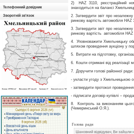
2)
HAZ
3110, реєстраційний но
Телефонний довідник
знаходиться на балансі Хмельниць
Зворотній зв'язок
2.
Затвердити звіт про незалежну
ринкову вартість
автомобіля
HAZ
3.
Затвердити звіт про незалежну
ринкову вартість
автомобіля
HAZ
4.
Уповноважити
Хмельницьку о
шляхом проведення аукціону у по
5.
Витрати на підготовку, організ
6.
Кошти
отримані
від реалізації 
7.
Доручити голові
районної
ради:
- укласти угоду з
Хмельницькою о
- затвердити протокол проведення
- підписати договір купівлі – про
8.
Контроль за виконанням цього
(Чемеринський О.Я.).
Голова
ради
Шановний відвідувач, Ви зайшли 