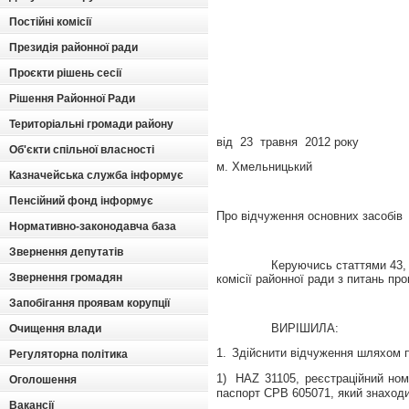
Постійні комісії
Президія районної ради
Проєкти рішень сесії
Рішення Районної Ради
Територіальні громади району
від
23
травня
2012 року
Об'єкти спільної власності
м. Хмельницький
Казначейська служба інформує
Пенсійний фонд інформує
Про
відчуження основних засобів
Нормативно-законодавча база
Звернення депутатів
Керуючись статтями 43, 
Звернення громадян
комісії районної ради з питань пр
Запобігання проявам корупції
ВИРІШИЛА:
Очищення влади
1.
Здійснити відчуження шляхом 
Регуляторна політика
1)
HAZ
31105, реєстраційний но
Оголошення
паспорт СРВ 605071
,
який
знаходи
Вакансії